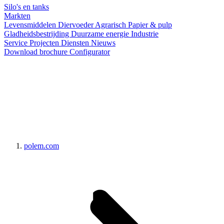
Silo's en tanks
Markten
Levensmiddelen
Diervoeder
Agrarisch
Papier & pulp
Gladheidsbestrijding
Duurzame energie
Industrie
Service
Projecten
Diensten
Nieuws
Download brochure
Configurator
polem.com