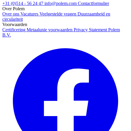
+31 (0)514 - 56 24 47
info@polem.com
Contactformulier
Over Polem
Over ons
Vacatures
Veelgestelde vragen
Duurzaamheid en
circulariteit
Voorwaarden
Certificering
Metaalunie voorwaarden
Privacy Statement Polem
B.V.