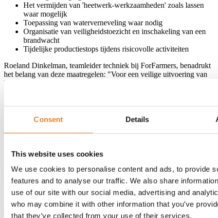
Het vermijden van 'heetwerk-werkzaamheden' zoals lassen
waar mogelijk
Toepassing van waterverneveling waar nodig
Organisatie van veiligheidstoezicht en inschakeling van een
brandwacht
Tijdelijke productiestops tijdens risicovolle activiteiten
Roeland Dinkelman, teamleider techniek bij ForFarmers, benadrukt
het belang van deze maatregelen: "Voor een veilige uitvoering van
het project waren diverse preventieve maatregelen en verschillende
werkzaamheden noodzakelijk, waaronder het opstellen van
veiligheidsanalyses en VG-plannen."
Een geslaagde samenwerking
Consent
Details
Het renovatieproject was een gezamenlijke inspanning van
ForFarmers, Peree Bouwadvies, Van Mourik Group en Polem.
This website uses cookies
Dankzij deze samenwerking en de expertise van het veiligheidsteam
van ForFarmers werd het gecompliceerde project succesvol
We use cookies to personalise content and ads, to provide s
afgerond.
features and to analyse our traffic. We also share informatio
use of our site with our social media, advertising and analyti
Projectleider Erik Kuiper van ForFarmers is tevreden met het
resultaat: "Met het project is waardevolle ervaring opgedaan, die bij
who may combine it with other information that you’ve provid
soortgelijke projecten binnen de organisatie weer kan worden
that they’ve collected from your use of their services.