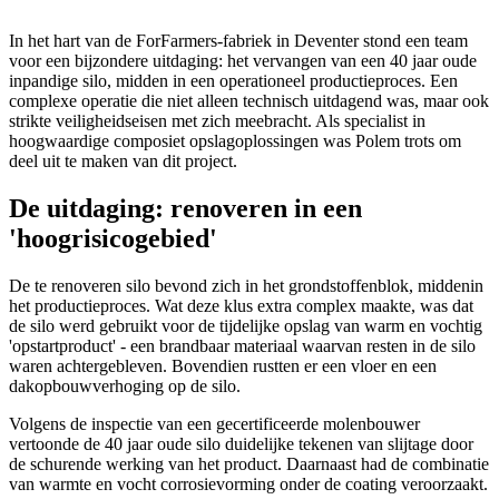
In het hart van de ForFarmers-fabriek in Deventer stond een team
voor een bijzondere uitdaging: het vervangen van een 40 jaar oude
inpandige silo, midden in een operationeel productieproces. Een
complexe operatie die niet alleen technisch uitdagend was, maar ook
strikte veiligheidseisen met zich meebracht. Als specialist in
hoogwaardige composiet opslagoplossingen was Polem trots om
deel uit te maken van dit project.
De uitdaging: renoveren in een
'hoogrisicogebied'
De te renoveren silo bevond zich in het grondstoffenblok, middenin
het productieproces. Wat deze klus extra complex maakte, was dat
de silo werd gebruikt voor de tijdelijke opslag van warm en vochtig
'opstartproduct' - een brandbaar materiaal waarvan resten in de silo
waren achtergebleven. Bovendien rustten er een vloer en een
dakopbouwverhoging op de silo.
Volgens de inspectie van een gecertificeerde molenbouwer
vertoonde de 40 jaar oude silo duidelijke tekenen van slijtage door
de schurende werking van het product. Daarnaast had de combinatie
van warmte en vocht corrosievorming onder de coating veroorzaakt.