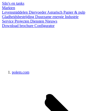
Silo's en tanks
Markten
Levensmiddelen
Diervoeder
Agrarisch
Papier & pulp
Gladheidsbestrijding
Duurzame energie
Industrie
Service
Projecten
Diensten
Nieuws
Download brochure
Configurator
polem.com