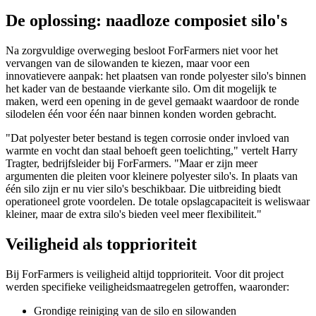
De oplossing: naadloze composiet silo's
Na zorgvuldige overweging besloot ForFarmers niet voor het
vervangen van de silowanden te kiezen, maar voor een
innovatievere aanpak: het plaatsen van ronde polyester silo's binnen
het kader van de bestaande vierkante silo. Om dit mogelijk te
maken, werd een opening in de gevel gemaakt waardoor de ronde
silodelen één voor één naar binnen konden worden gebracht.
"Dat polyester beter bestand is tegen corrosie onder invloed van
warmte en vocht dan staal behoeft geen toelichting," vertelt Harry
Tragter, bedrijfsleider bij ForFarmers. "Maar er zijn meer
argumenten die pleiten voor kleinere polyester silo's. In plaats van
één silo zijn er nu vier silo's beschikbaar. Die uitbreiding biedt
operationeel grote voordelen. De totale opslagcapaciteit is weliswaar
kleiner, maar de extra silo's bieden veel meer flexibiliteit."
Veiligheid als topprioriteit
Bij ForFarmers is veiligheid altijd topprioriteit. Voor dit project
werden specifieke veiligheidsmaatregelen getroffen, waaronder:
Grondige reiniging van de silo en silowanden