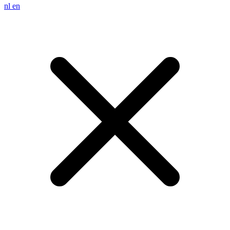
nl
en