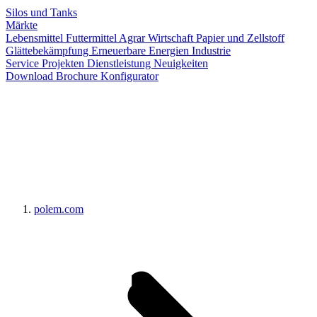
Silos und Tanks
Märkte
Lebensmittel
Futtermittel
Agrar Wirtschaft
Papier und Zellstoff
Glättebekämpfung
Erneuerbare Energien
Industrie
Service
Projekten
Dienstleistung
Neuigkeiten
Download Brochure
Konfigurator
polem.com