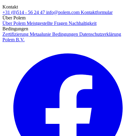
Kontakt
+31 (0)514 - 56 24 47
info@polem.com
Kontaktformular
Über Polem
Über Polem
Meistgestellte Fragen
Nachhaltigkeit
Bedingungen
Zertifizierung
Metaalunie Bedingungen
Datenschutzerklärung
Polem B.V.