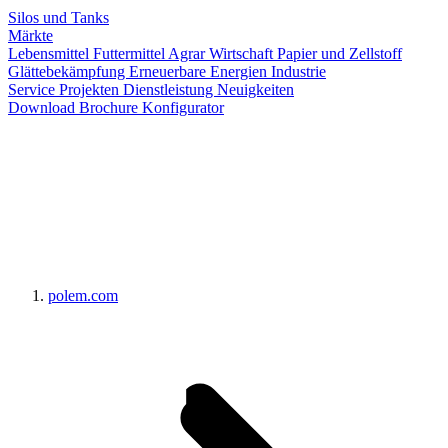
Silos und Tanks
Märkte
Lebensmittel
Futtermittel
Agrar Wirtschaft
Papier und Zellstoff
Glättebekämpfung
Erneuerbare Energien
Industrie
Service
Projekten
Dienstleistung
Neuigkeiten
Download Brochure
Konfigurator
polem.com