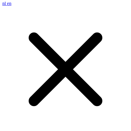
nl
en