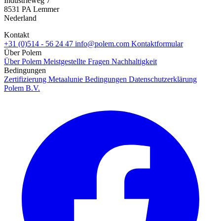
Industrieweg 7
8531 PA Lemmer
Nederland
Kontakt
+31 (0)514 - 56 24 47
info@polem.com
Kontaktformular
Über Polem
Über Polem
Meistgestellte Fragen
Nachhaltigkeit
Bedingungen
Zertifizierung
Metaalunie Bedingungen
Datenschutzerklärung
Polem B.V.