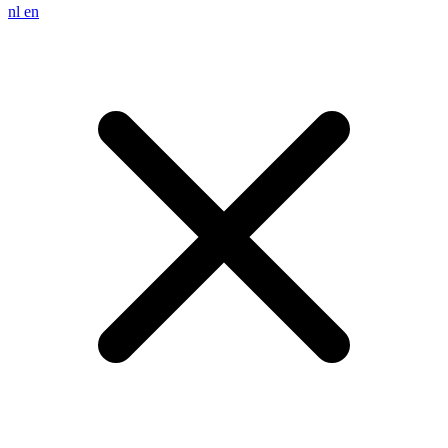
nl
en