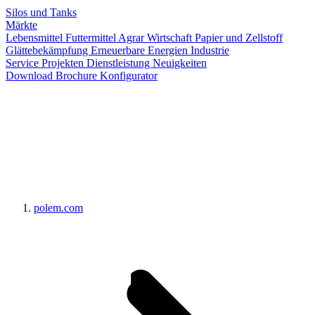
Silos und Tanks
Märkte
Lebensmittel
Futtermittel
Agrar Wirtschaft
Papier und Zellstoff
Glättebekämpfung
Erneuerbare Energien
Industrie
Service
Projekten
Dienstleistung
Neuigkeiten
Download Brochure
Konfigurator
polem.com