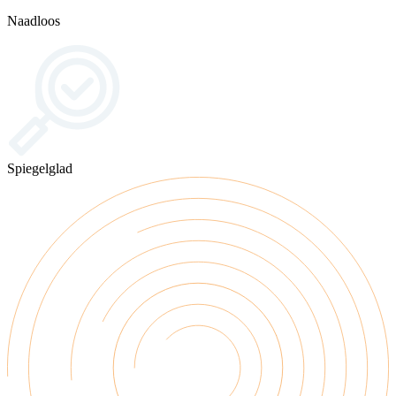
Naadloos
Spiegelglad